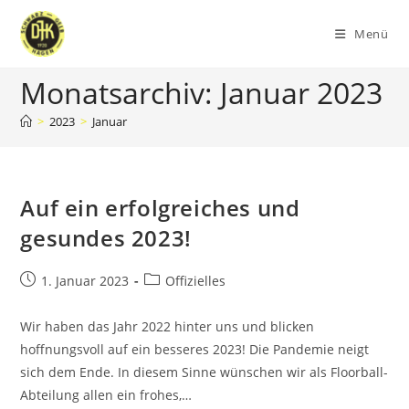
Zum
Inhalt
Menü
springen
Monatsarchiv: Januar 2023
>
2023
>
Januar
Auf ein erfolgreiches und
gesundes 2023!
Beitrag
Beitrags-
1. Januar 2023
Offizielles
veröffentlicht:
Kategorie:
Wir haben das Jahr 2022 hinter uns und blicken
hoffnungsvoll auf ein besseres 2023! Die Pandemie neigt
sich dem Ende. In diesem Sinne wünschen wir als Floorball-
Abteilung allen ein frohes,…