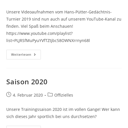
veröffentlicht:
Kategorie:
Unsere Videoaufnahmen vom Hans-Pütter-Gedächtnis-
Turnier 2019 sind nun auch auf unserem YouTube-Kanal zu
finden. Viel Spaß beim Anschauen!
https://www.youtube.com/playlist?
list=PLJRSfMuPyuYVfTZtjbc58OWNXrrnyn68l
Videos
Weiterlesen
Vom
Hans-
Pütter-
Gedächtnis-
Turnier
2019
Saison 2020
Beitrag
Beitrags-
4. Februar 2020
Offizielles
veröffentlicht:
Kategorie:
Unsere Trainingssaison 2020 ist im vollen Gange! Wer kann
sich dieses Jahr sportlich bei uns durchsetzen?