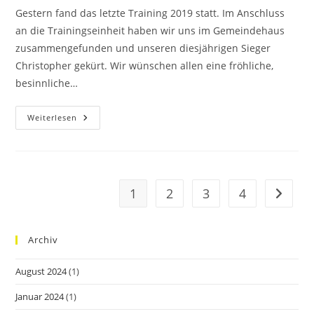
Gestern fand das letzte Training 2019 statt. Im Anschluss
an die Trainingseinheit haben wir uns im Gemeindehaus
zusammengefunden und unseren diesjährigen Sieger
Christopher gekürt. Wir wünschen allen eine fröhliche,
besinnliche…
Saisonabschluss
Weiterlesen
2019
1
2
3
4
Zur näc
Archiv
August 2024
(1)
Januar 2024
(1)