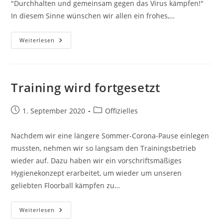
"Durchhalten und gemeinsam gegen das Virus kämpfen!"
In diesem Sinne wünschen wir allen ein frohes,…
Frohes,
Weiterlesen
Neues
Und
Gesundes
Jahr
2022
Training wird fortgesetzt
Beitrag
Beitrags-
1. September 2020
Offizielles
veröffentlicht:
Kategorie:
Nachdem wir eine längere Sommer-Corona-Pause einlegen
mussten, nehmen wir so langsam den Trainingsbetrieb
wieder auf. Dazu haben wir ein vorschriftsmäßiges
Hygienekonzept erarbeitet, um wieder um unseren
geliebten Floorball kämpfen zu…
Training
Weiterlesen
Wird