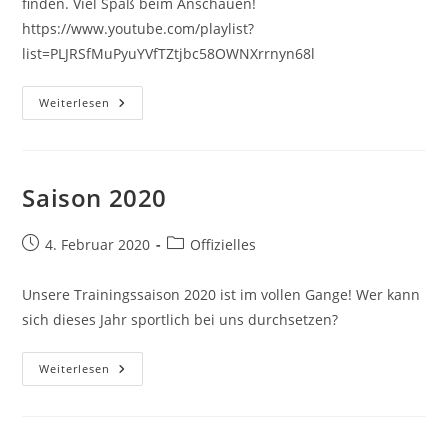
finden. Viel Spaß beim Anschauen!
https://www.youtube.com/playlist?
list=PLJRSfMuPyuYVfTZtjbc58OWNXrrnyn68l
Videos
Weiterlesen
Vom
Hans-
Pütter-
Gedächtnis-
Turnier
2019
Saison 2020
Beitrag
Beitrags-
4. Februar 2020
Offizielles
veröffentlicht:
Kategorie:
Unsere Trainingssaison 2020 ist im vollen Gange! Wer kann
sich dieses Jahr sportlich bei uns durchsetzen?
Saison
Weiterlesen
2020